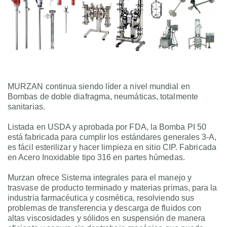
Common Questions
Returns and Refunds
Patient Safety
MURZAN continua siendo líder a nivel mundial en
Bombas de doble diafragma, neumáticas, totalmente
sanitarias.
Prescriptions
Listada en USDA y aprobada por FDA, la Bomba PI 50
Contacts
está fabricada para cumplir los estándares generales 3-A,
es fácil esterilizar y hacer limpieza en sitio CIP. Fabricada
en Acero Inoxidable tipo 316 en partes húmedas.
Murzan ofrece Sistema integrales para el manejo y
trasvase de producto terminado y materias primas, para la
industria farmacéutica y cosmética, resolviendo sus
problemas de transferencia y descarga de fluidos con
altas viscosidades y sólidos en suspensión de manera