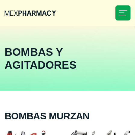
Home
BOMBAS Y
About Us
AGITADORES
Savings
Medications
Delivery
BOMBAS MURZAN
Know More
Our Advantages